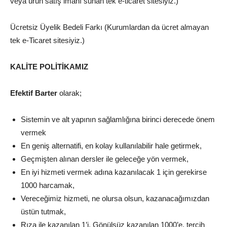
veya ürün satış imanı sunan tek e-ticaret sitesiyiz.)
Ücretsiz Üyelik Bedeli Farkı (Kurumlardan da ücret almayan
tek e-Ticaret sitesiyiz.)
KALİTE POLİTİKAMIZ
Efektif Barter
olarak;
Sistemin ve alt yapının sağlamlığına birinci derecede önem
vermek
En geniş alternatifi, en kolay kullanılabilir hale getirmek,
Geçmişten alınan dersler ile geleceğe yön vermek,
En iyi hizmeti vermek adına kazanılacak 1 için gerekirse
1000 harcamak,
Vereceğimiz hizmeti, ne olursa olsun, kazanacağımızdan
üstün tutmak,
Rıza ile kazanılan 1’i, Gönülsüz kazanılan 1000’e, tercih